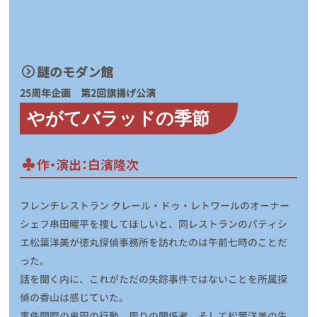
謎のモダン館
25周年企画
第2回旗揚げ公演
やがてバラッドの季節
作・演出：白濱隆次
フレンチレストラン クレール・ドゥ・レトワールのオーナー
シェフ串田曜平を捜してほしいと、同レストランのパティシ
エ松葉洋美が徳丸探偵事務所を訪れたのは午前七時のことだ
った。
話を聞く内に、これがただの失踪事件ではないことを所属探
偵の香山は感じていた。
事件間際の串田の行動、周りの関係者、そして松葉洋美の生