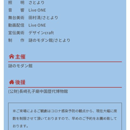
照 明 さとより
音 響 Live ONE
舞台美術 田村清/さとより
動画配信 Live ONE
宣伝美術 デザインcraft
制 作 謎のモダン館/さとより
主催
謎のモダン館
後援
(公財)長崎孔子廟中国歴代博物館
※ご来場によるご観劇はコロナ感染予防の観点から、現在大幅に席
数を制限させて頂いておりますので、早めのご予約をお薦め致して
おります。