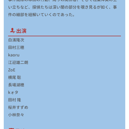
い立ちなど、探偵たちは深い闇の部分を覗き見るが如く、事
件の細部を紐解いていくのであった。
出演
白濱隆次
田村三穂
kaoru
江迎雄二朗
ZoE
横尾 聡
長場湖穂
kォタ
田村 隆
桜井すずめ
小林奈々