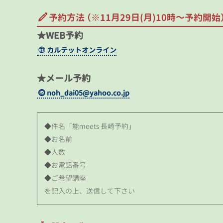
予約方法 （※11月29日(月)10時～予約開始
★WEB予約
カルテットオンライン
★メール予約
noh_dai05@yahoo.co.jp
◆件名「能meets 長崎予約」
◆お名前
◆人数
◆お電話番号
◆ご希望講座
を記入の上、送信して下さい