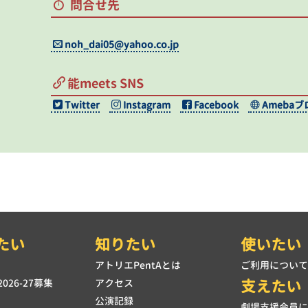
問合せ先
noh_dai05@yahoo.co.jp
能meets SNS
Twitter
Instagram
Facebook
Amebaブ
たい
知りたい
使いたい
アトリエPentAとは
ご利用につい
支えたい
026-27募集
アクセス
公演記録
劇場支援会員