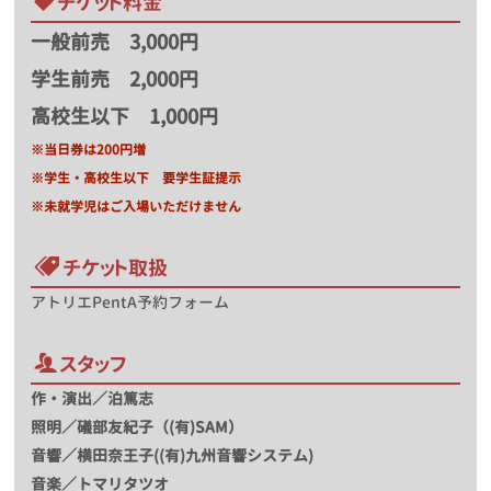
チケット料金
一般前売 3,000円
学生前売 2,000円
高校生以下 1,000円
※当日券は200円増
※学生・高校生以下 要学生証提示
※未就学児はご入場いただけません
チケット取扱
アトリエPentA予約フォーム
スタッフ
作・演出／泊篤志
照明／礒部友紀子（(有)SAM）
音響／横田奈王子((有)九州音響システム)
音楽／トマリタツオ