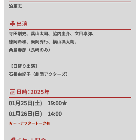
泊篤志
出演
寺田剛史、葉山太司、脇内圭介、文目卓弥、
德岡希和、乗岡秀行、横山凜太朗、
桑島寿彦（長崎のみ）
【日替り出演】
石長由紀子（劇団アクターズ）
日時：2025年
01月25日(土) 19:00★
01月26日(日) 14:00
★……アフタートーク有