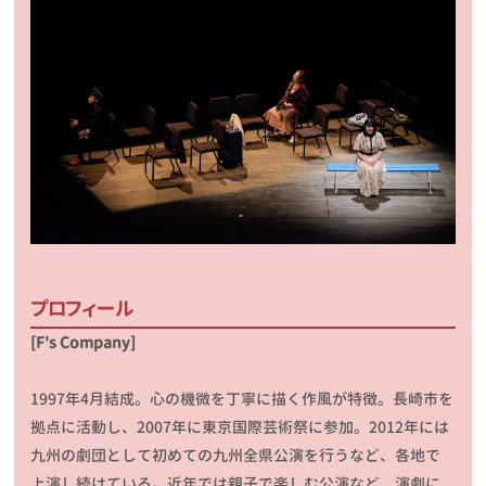
プロフィール
[F's Company]
1997
年
4
月結成。心の機微を丁寧に描く作風が特徴。長崎市を
拠点に活動し、
2007
年に東京国際芸術祭に参加。
2012
年には
九州の劇団として初めての九州全県公演を行うなど、各地で
上演し続けている。近年では親子で楽しむ公演など、演劇に