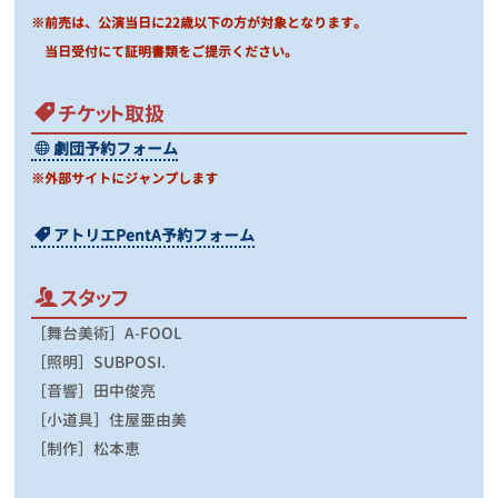
※前売は、公演当日に22歳以下の方が対象となります。
当日受付にて証明書類をご提示ください。
チケット取扱
劇団予約フォーム
※外部サイトにジャンプします
アトリエPentA予約フォーム
スタッフ
［舞台美術］
A-FOOL
［照明］
SUBPOSI.
［音響］田中俊亮
［小道具］住屋亜由美
［制作］松本恵