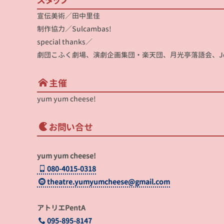
スタッフ
宣伝美術／田中里佳
制作協力／Sulcambas!
special thanks／
劇団こふく劇場、演劇企画集団・楽天団、月光亭落語会、Jellyfi
主催
yum yum cheese!
お問い合せ
yum yum cheese!
080-4015-0318
theatre.yumyumcheese@gmail.com
アトリエPentA
095-895-8147