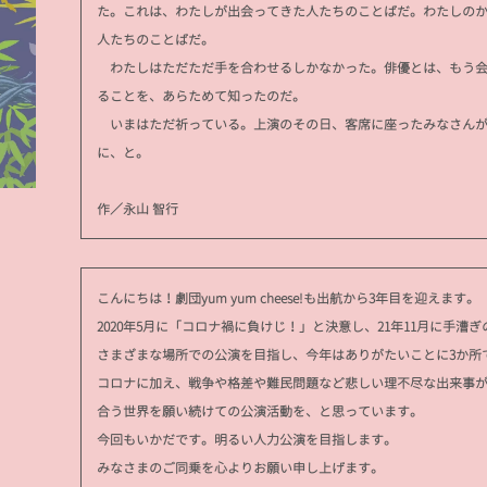
た。これは、わたしが出会ってきた人たちのことばだ。わたしの
人たちのことばだ。
わたしはただただ手を合わせるしかなかった。俳優とは、もう会
ることを、あらためて知ったのだ。
いまはただ祈っている。上演のその日、客席に座ったみなさんが
に、と。
作／永山 智行
こんにちは！劇団yum yum cheese!も出航から3年目を迎えます。
2020年5月に「コロナ禍に負けじ！」と決意し、21年11月に手漕
さまざまな場所での公演を目指し、今年はありがたいことに3か所
コロナに加え、戦争や格差や難民問題など悲しい理不尽な出来事
合う世界を願い続けての公演活動を、と思っています。
今回もいかだです。明るい人力公演を目指します。
みなさまのご同乗を心よりお願い申し上げます。