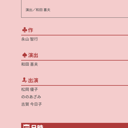
演出／和田 喜夫
作
永山 智行
演出
和田 喜夫
出演
松岡 優子
ののあざみ
古賀 今日子
日時