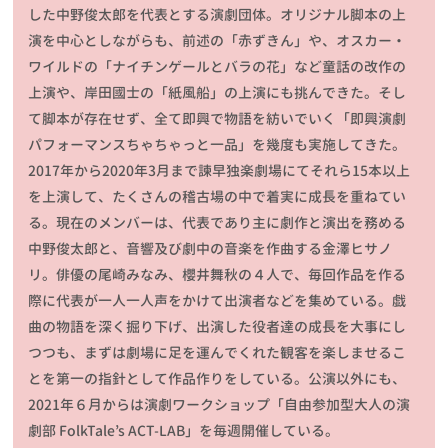
した中野俊太郎を代表とする演劇団体。オリジナル脚本の上
演を中心としながらも、前述の「赤ずきん」や、オスカー・
ワイルドの「ナイチンゲールとバラの花」など童話の改作の
上演や、岸田國士の「紙風船」の上演にも挑んできた。そし
て脚本が存在せず、全て即興で物語を紡いでいく「即興演劇
パフォーマンスちゃちゃっと一品」を幾度も実施してきた。
2017年から2020年3月まで諫早独楽劇場にてそれら15本以上
を上演して、たくさんの稽古場の中で着実に成長を重ねてい
る。現在のメンバーは、代表であり主に劇作と演出を務める
中野俊太郎と、音響及び劇中の音楽を作曲する金澤ヒサノ
リ。俳優の尾崎みなみ、櫻井舞秋の４人で、毎回作品を作る
際に代表が一人一人声をかけて出演者などを集めている。戯
曲の物語を深く掘り下げ、出演した役者達の成長を大事にし
つつも、まずは劇場に足を運んでくれた観客を楽しませるこ
とを第一の指針として作品作りをしている。公演以外にも、
2021年６月からは演劇ワークショップ「自由参加型大人の演
劇部 FolkTale’s ACT-LAB」を毎週開催している。