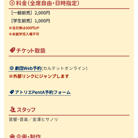
料金
（全席自由・日時指定）
［一般前売］2,000円
［学生前売］1,000円
※当日券は500円UP
※未就学児入場不可
チケット取扱
劇団Web予約
(カルテットオンライン)
※外部リンクにジャンプします
アトリエPentA予約フォーム
スタッフ
音響･音楽／金澤ヒサノリ
企画・制作