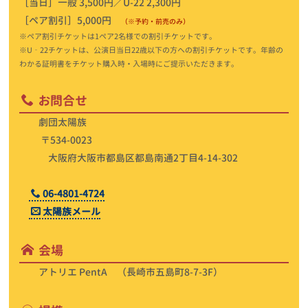
［当日］一般 3,500円／U-22 2,300円
［ペア割引］5,000円
（※予約・前売のみ）
※ペア割引チケットは1ペア2名様での割引チケットです。
※U‐22チケットは、公演日当日22歳以下の方への割引チケットです。年齢の
わかる証明書をチケット購入時・入場時にご提示いただきます。
お問合せ
劇団太陽族
〒534-0023
大阪府大阪市都島区都島南通2丁目4-14-302
06-4801-4724
太陽族メール
会場
アトリエ PentA （長崎市五島町8-7-3F）