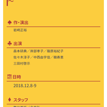
～
作・演出
岩崎正裕
出演
森本研典／岸部孝子／篠原裕紀子
佐々木淳子／中西由宇佳／韓寿恵
三田村啓示
日時
2018.12.8-9
スタッフ