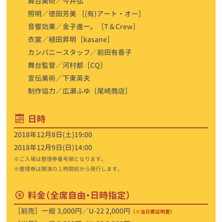
舞台美術／今井弘
照明／徳田芳美 ［(有)アート・オー］
音響効果／金子進一。［T＆Crew］
衣裳／植田昇明［kasane］
カンパニースタッフ／前田有香子
舞台監督／河村都［CQ］
宣伝美術／下東英夫
制作協力／広瀬ふゆ［尾崎商店］
日時
2018年12月8日(土)19:00
2018年12月9日(日)14:00
※ご入場は整理券番号順となります。
※整理券は開演の１時間前から発行します。
料金（全席自由・日時指定）
［前売］一般 3,000円／U-22 2,000円
（※当日要証明書）